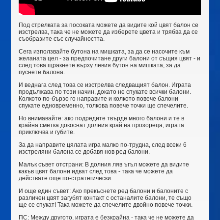
Под стрелката за посоката можете да видите кой цвят балон се
изстрелва, така че не можете да изберете цвета и трябва да се
съобразите със случайността.
Сега използвайте бутона на мишката, за да се насочите към
желаната цел - за предпочитане други балони от същия цвят - и
след това щракнете върху левия бутон на мишката, за да
пуснете балона.
И веднага след това се изстрелва следващият балон. Играта
продължава по този начин, докато не спукате всички балони.
Колкото по-бързо го направите и колкото повече балони
спукате едновременно, толкова повече точки ще спечелите.
Но внимавайте: ако подредите твърде много балони и те в
крайна сметка докоснат долния край на прозореца, играта
приключва и губите.
За да направите цялата игра малко по-трудна, след всеки 6
изстреляни балона се добавя нов ред балони.
Малък съвет отстрани: В долния ляв ъгъл можете да видите
какъв цвят балони идват след това - така че можете да
действате още по-стратегически.
И още един съвет: Ако прекъснете ред балони и балоните с
различен цвят загубят контакт с останалите балони, те също
ще се спукат! Така можете да спечелите двойно повече точки.
ПС: Между другото, играта е безкрайна - така че не можете да