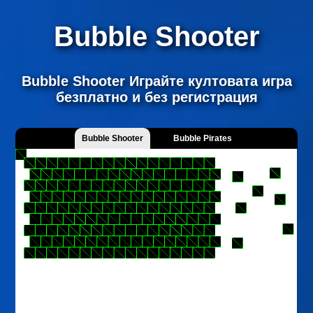
Bubble Shooter
Bubble Shooter Играйте култовата игра
безплатно и без регистрация
Bubble Shooter
Bubble Pirates
Number Lines
Puzzle Bobble
NEW
NEW