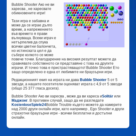
Bubble Shooter Ако не ви
харесва , не харесвате
обикновените игри!
Тази игра е забавна и
може да се играе дълго
време, а напрежението
във времето я прави
вълнуваща. Всеки играч е
нетърпелив да спука
всички цветни балончета,
но истинската цел е да
събере колкото се може
повече точки. Благодарение на високия резултат можете да
сравнявате собственото си представяне с това на другите
играчи. И точно това е пристрастяващото! Bubble Shooter Ето
защо определено е една от любимите ни браузърни игри.
Редакционният екип на играта
ни дава
Bubble Shooter
5 от 5
звезди, а нашите посетители оценяват играта с
4,9
от 5 звезди
(общо
25 377
гласа досега).
Bubble Shooter Ако ви харесва , може да ви хареса и
Solitär
или
Маджонг
. В противен случай, защо да не разгледате
KostenloseSpiele24
Bobble Trouble където можете да намерите
над 2000 други онлайн игри, като например , Ego Shooter и други
страхотни браузърни игри - всички безплатни и достъпни
онлайн.