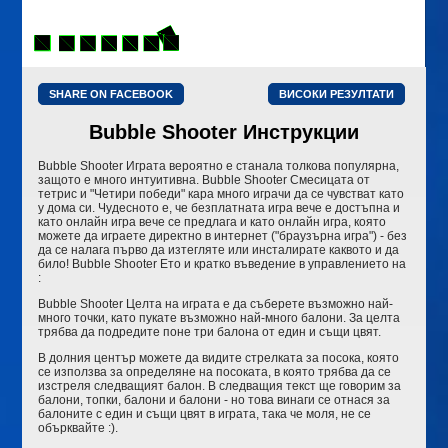
SHARE ON FACEBOOK
ВИСОКИ РЕЗУЛТАТИ
Bubble Shooter Инструкции
Bubble Shooter Играта вероятно е станала толкова популярна,
защото е много интуитивна. Bubble Shooter Смесицата от
тетрис и "Четири победи" кара много играчи да се чувстват като
у дома си. Чудесното е, че безплатната игра вече е достъпна и
като онлайн игра вече се предлага и като онлайн игра, която
можете да играете директно в интернет ("браузърна игра") - без
да се налага първо да изтегляте или инсталирате каквото и да
било! Bubble Shooter Ето и кратко въведение в управлението на
:
Bubble Shooter Целта на играта е да съберете възможно най-
много точки, като пукате възможно най-много балони. За целта
трябва да подредите поне три балона от един и същи цвят.
В долния център можете да видите стрелката за посока, която
се използва за определяне на посоката, в която трябва да се
изстреля следващият балон. В следващия текст ще говорим за
балони, топки, балони и балони - но това винаги се отнася за
балоните с един и същи цвят в играта, така че моля, не се
обърквайте :).