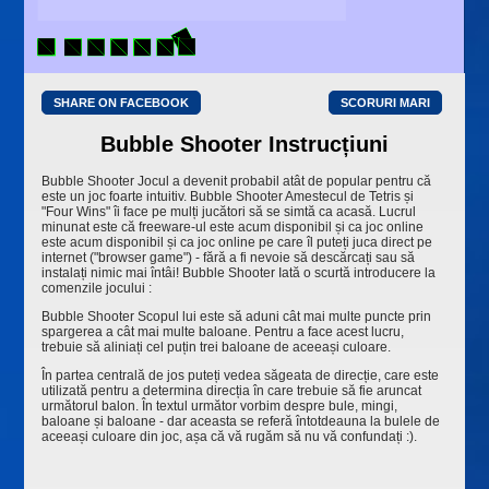
SHARE ON FACEBOOK
SCORURI MARI
Bubble Shooter Instrucțiuni
Bubble Shooter Jocul a devenit probabil atât de popular pentru că
este un joc foarte intuitiv. Bubble Shooter Amestecul de Tetris și
"Four Wins" îi face pe mulți jucători să se simtă ca acasă. Lucrul
minunat este că freeware-ul este acum disponibil și ca joc online
este acum disponibil și ca joc online pe care îl puteți juca direct pe
internet ("browser game") - fără a fi nevoie să descărcați sau să
instalați nimic mai întâi! Bubble Shooter Iată o scurtă introducere la
comenzile jocului :
Bubble Shooter Scopul lui este să aduni cât mai multe puncte prin
spargerea a cât mai multe baloane. Pentru a face acest lucru,
trebuie să aliniați cel puțin trei baloane de aceeași culoare.
În partea centrală de jos puteți vedea săgeata de direcție, care este
utilizată pentru a determina direcția în care trebuie să fie aruncat
următorul balon. În textul următor vorbim despre bule, mingi,
baloane și baloane - dar aceasta se referă întotdeauna la bulele de
aceeași culoare din joc, așa că vă rugăm să nu vă confundați :).