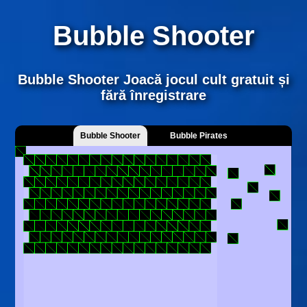
Bubble Shooter
Bubble Shooter Joacă jocul cult gratuit și
fără înregistrare
Bubble Shooter
Bubble Pirates
Number Lines
Puzzle Bobble
NEW
NEW