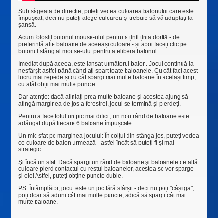
Sub săgeata de direcție, puteți vedea culoarea balonului care este
împușcat, deci nu puteți alege culoarea și trebuie să vă adaptați la
șansă.
Acum folosiți butonul mouse-ului pentru a ținti ținta dorită - de
preferință alte baloane de aceeași culoare - și apoi faceți clic pe
butonul stâng al mouse-ului pentru a elibera balonul.
Imediat după aceea, este lansat următorul balon. Jocul continuă la
nesfârșit astfel până când ați spart toate baloanele. Cu cât faci acest
lucru mai repede și cu cât spargi mai multe baloane în același timp,
cu atât obții mai multe puncte.
Dar atenție: dacă aliniați prea multe baloane și acestea ajung să
atingă marginea de jos a ferestrei, jocul se termină și pierdeți.
Pentru a face totul un pic mai dificil, un nou rând de baloane este
adăugat după fiecare 6 baloane împușcate.
Un mic sfat pe marginea jocului: În colțul din stânga jos, puteți vedea
ce culoare de balon urmează - astfel încât să puteți fi și mai
strategic.
Și încă un sfat: Dacă spargi un rând de baloane și baloanele de altă
culoare pierd contactul cu restul baloanelor, acestea se vor sparge
și ele! Astfel, puteți obține puncte duble.
PS: Întâmplător, jocul este un joc fără sfârșit - deci nu poți "câștiga",
poți doar să aduni cât mai multe puncte, adică să spargi cât mai
multe baloane.