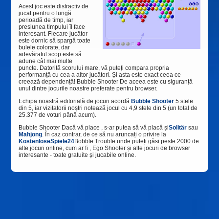
Acest joc este distractiv de
jucat pentru o lungă
perioadă de timp, iar
presiunea timpului îl face
interesant. Fiecare jucător
este dornic să spargă toate
bulele colorate, dar
adevăratul scop este să
adune cât mai multe
puncte. Datorită scorului mare, vă puteți compara propria
performanță cu cea a altor jucători. Și asta este exact ceea ce
creează dependență! Bubble Shooter De aceea este cu siguranță
unul dintre jocurile noastre preferate pentru browser.
Echipa
noastră editorială de
jocuri
acordă
Bubble Shooter
5 stele
din 5, iar vizitatorii noștri notează jocul cu
4,9
stele din 5 (un total de
25.377 de
voturi până acum).
Bubble Shooter Dacă vă place , s-ar putea să vă placă și
Solitär
sau
Mahjong
. În caz contrar, de ce să nu aruncați o privire la
KostenloseSpiele24
Bobble Trouble unde puteți găsi peste 2000 de
alte jocuri online, cum ar fi , Ego Shooter și alte jocuri de browser
interesante - toate gratuite și jucabile online.