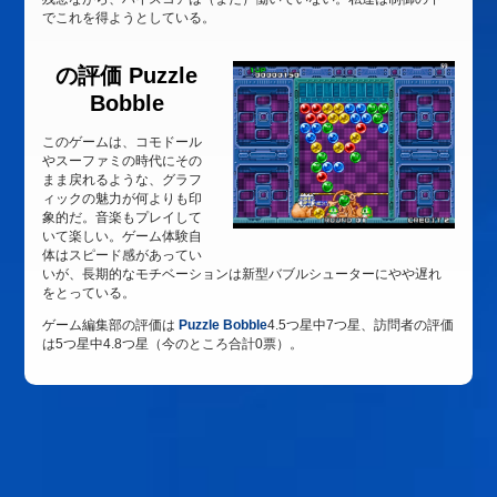
でこれを得ようとしている。
の評価
Puzzle
Bobble
このゲームは、コモドール
やスーファミの時代にその
まま戻れるような、グラフ
ィックの魅力が何よりも印
象的だ。音楽もプレイして
いて楽しい。ゲーム体験自
体はスピード感があってい
いが、長期的なモチベーションは新型バブルシューターにやや遅れ
をとっている。
ゲーム編集
部の評価は
Puzzle Bobble
4.5つ星中7つ星、訪問者の評価
は5つ星中
4.8
つ星（今のところ合計
0
票）。