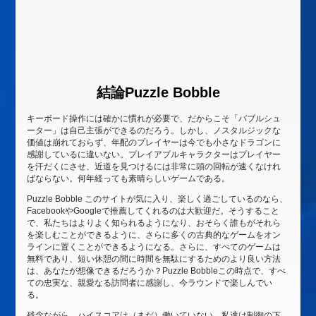
結論Puzzle Bobble
キーボード操作には確かに慣れが必要で、だからこそ「バブルシュ
ーター」は自己主張ができるのだろう。しかし、ノスタルジックな
価値は崩れておらず、年配のプレイヤーは今でも小さなドラゴンに
感謝しているに違いない。プレイアブルキャラクターはプレイヤー
を汗だくにさせ、近道を見つけるには非常に頭の回転が速くなけれ
ばならない。何年経っても素晴らしいゲームである。
Puzzle Bobble このサイトが気に入り、楽しく過ごしているのなら、
FacebookやGoogleで推薦してくれるのは大歓迎だ。そうすること
で、私たちはよりよく知られるようになり、おそらく誰もがそれら
を楽しむことができるように、さらに多くの古典的なゲームをオン
ラインに置くことができるようになる。さらに、すべてのゲームは
無料であり、短い休憩の間に時間を無駄にするためのより良い方法
は、あなたが想像できるだろうか？Puzzle Bobbleこの時点で、すべ
ての忠実な、親愛なる訪問者に感謝し、今ラウンドで楽しんでい
る。
残念ながら、ハイスコアは（まだ）働いていない。私達は制御の下