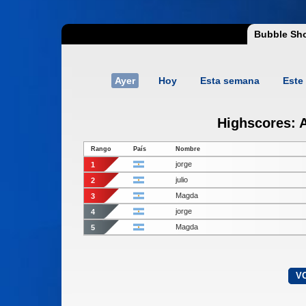
Bubble Sho
Ayer
Hoy
Esta semana
Este
Highscores: A
Rango
País
Nombre
jorge
1
julio
2
Magda
3
jorge
4
Magda
5
V