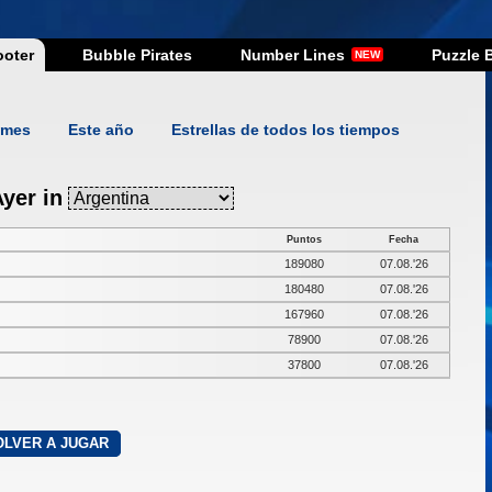
oter
Bubble Pirates
Number Lines
Puzzle 
NEW
 mes
Este año
Estrellas de todos los tiempos
yer in
Puntos
Fecha
189080
07.08.'26
180480
07.08.'26
167960
07.08.'26
78900
07.08.'26
37800
07.08.'26
OLVER A JUGAR