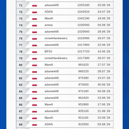
adamek68
1055180
20.06.'26
71
ADAN
1043520
24.07.'26
72
MareK
1042190
19.06.'26
73
amma
1030560
04.08.'26
74
adamek68
1020940
28.06.'26
75
romekHankiewicz
1019580
29.07.'26
76
adamek68
1017860
22.06.'26
77
BP20
1017720
14.06.'26
78
romekHankiewicz
1017380
26.07.'26
79
MareK
991620
17.07.'26
80
adamek68
980220
28.07.'26
81
adamek68
975380
15.07.'26
82
adamek68
973000
30.06.'26
83
adamek68
972180
04.08.'26
84
adamek68
961820
23.06.'26
85
MareK
952880
17.06.'26
86
adamek68
935100
21.06.'26
87
MareK
921140
10.06.'26
88
ADAN
910500
03.08.'26
89