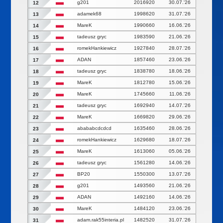
g201
2016920
30.07.'26
12
adamek68
1998620
31.07.'26
13
MareK
1990660
16.06.'26
14
tadeusz gryc
1983590
21.06.'26
15
romekHankiewicz
1927840
28.07.'26
16
ADAN
1857460
23.06.'26
17
tadeusz gryc
1838780
18.06.'26
18
MareK
1812780
15.06.'26
19
MareK
1745660
11.06.'26
20
tadeusz gryc
1692940
14.07.'26
21
MareK
1669820
29.06.'26
22
abababcdcdcd
1635460
28.06.'26
23
romekHankiewicz
1629680
18.07.'26
24
MareK
1613060
05.06.'26
25
tadeusz gryc
1561280
14.06.'26
26
BP20
1550300
13.07.'26
27
g201
1493560
21.06.'26
28
ADAN
1492160
14.06.'26
29
MareK
1484120
23.06.'26
30
adam.rak55interia.pl
1482520
31.07.'26
31