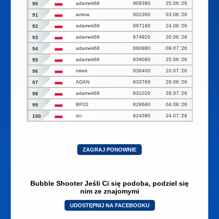
adamek68
909380
25.06.'26
90
amma
902360
03.08.'26
91
adamek68
897160
24.06.'26
92
adamek68
874920
20.06.'26
93
adamek68
860980
09.07.'26
94
adamek68
839080
25.06.'26
95
mirek
836400
10.07.'26
96
ADAN
833760
28.06.'26
97
adamek68
831020
28.07.'26
98
BP20
828680
04.08.'26
99
rici
824380
24.07.'26
100
ZAGRAJ PONOWNIE
Bubble Shooter Jeśli Ci się podoba, podziel się
nim ze znajomymi
UDOSTĘPNIJ NA FACEBOOKU