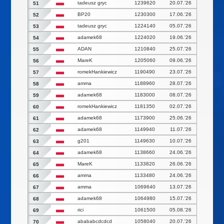
tadeusz gryc
1239620
20.07.'26
51
BP20
1230300
17.06.'26
52
tadeusz gryc
1224140
05.07.'26
53
adamek68
1224020
19.06.'26
54
ADAN
1210840
25.07.'26
55
MareK
1205060
09.06.'26
56
romekHankiewicz
1190490
23.07.'26
57
amma
1188960
28.07.'26
58
adamek68
1183000
08.07.'26
59
romekHankiewicz
1181350
02.07.'26
60
adamek68
1173900
25.06.'26
61
adamek68
1149940
11.07.'26
62
g201
1149630
10.07.'26
63
adamek68
1138660
24.06.'26
64
MareK
1133820
26.06.'26
65
amma
1133480
24.06.'26
66
amma
1069640
13.07.'26
67
adamek68
1064980
15.07.'26
68
rici
1061500
05.08.'26
69
abababcdcdcd
1058040
20.07.'26
70