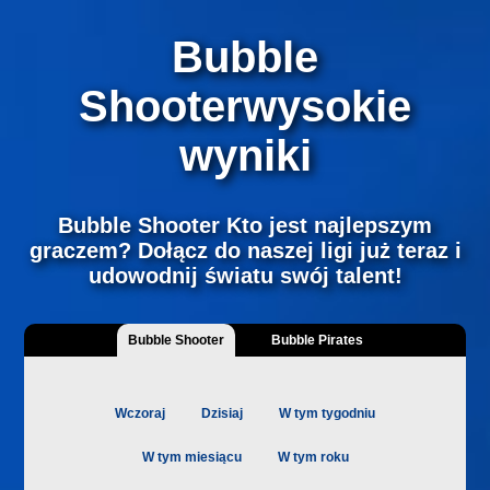
Bubble
Shooterwysokie
wyniki
Bubble Shooter Kto jest najlepszym
graczem? Dołącz do naszej ligi już teraz i
udowodnij światu swój talent!
Bubble Shooter
Bubble Pirates
Number Lines
Puzzle Bobble
NEW
NEW
Wczoraj
Dzisiaj
W tym tygodniu
W tym miesiącu
W tym roku