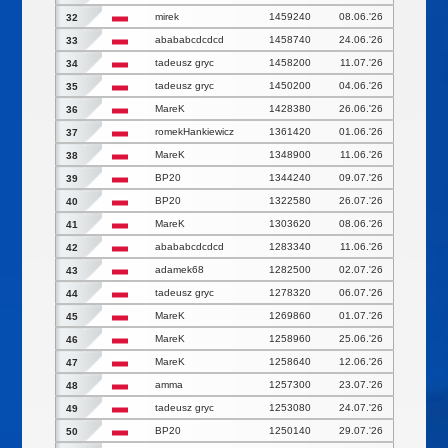
mirek
1459240
08.06.'26
32
abababcdcdcd
1458740
24.06.'26
33
tadeusz gryc
1458200
11.07.'26
34
tadeusz gryc
1450200
04.06.'26
35
MareK
1428380
26.06.'26
36
romekHankiewicz
1361420
01.06.'26
37
MareK
1348900
11.06.'26
38
BP20
1344240
09.07.'26
39
BP20
1322580
26.07.'26
40
MareK
1303620
08.06.'26
41
abababcdcdcd
1283340
11.06.'26
42
adamek68
1282500
02.07.'26
43
tadeusz gryc
1278320
06.07.'26
44
MareK
1269860
01.07.'26
45
MareK
1258960
25.06.'26
46
MareK
1258640
12.06.'26
47
amma
1257300
23.07.'26
48
tadeusz gryc
1253080
24.07.'26
49
BP20
1250140
29.07.'26
50