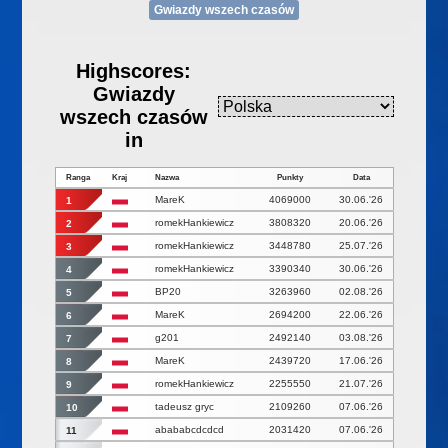
Gwiazdy wszech czasów
Highscores:
Gwiazdy
wszech czasów
in
Ranga
Kraj
Nazwa
Punkty
Data
MareK
4069000
30.06.'26
1
romekHankiewicz
3808320
20.06.'26
2
romekHankiewicz
3448780
25.07.'26
3
romekHankiewicz
3390340
30.06.'26
4
BP20
3263960
02.08.'26
5
MareK
2694200
22.06.'26
6
g201
2492140
03.08.'26
7
MareK
2439720
17.06.'26
8
romekHankiewicz
2255550
21.07.'26
9
tadeusz gryc
2109260
07.06.'26
10
abababcdcdcd
2031420
07.06.'26
11